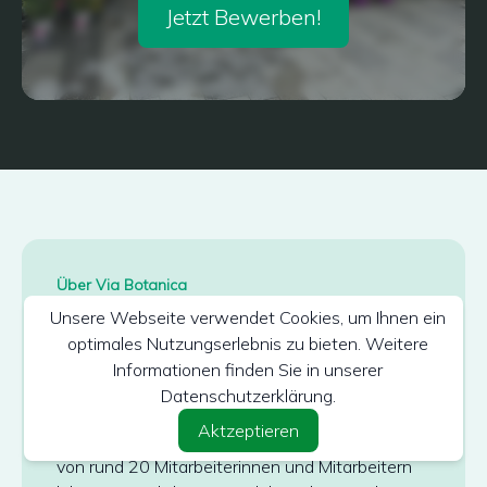
Jetzt Bewerben!
Über Via Botanica
Florale Qualität aus Düren – mit
Unsere Webseite verwendet Cookies, um Ihnen ein
optimales Nutzungserlebnis zu bieten. Weitere
Liebe gemacht, im Team gelebt
Informationen finden Sie in unserer
Seit über 40 Jahren bringen wir in Düren mit
Datenschutzerklärung.
Leidenschaft Blumen und Pflanzen in den Alltag
Aktzeptieren
unserer Kunden. Mit einem engagierten Team
von rund 20 Mitarbeiterinnen und Mitarbeitern